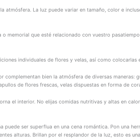
la atmósfera. La luz puede variar en tamaño, color e inclu
fía o memorial que esté relacionado con vuestro pasatiem
iones individuales de flores y velas, así como colocarlas e
ior complementan bien la atmósfera de diversas maneras: gu
apullos de flores frescas, velas dispuestas en forma de co
a el interior. No elijas comidas nutritivas y altas en calo
ña puede ser superflua en una cena romántica. Pon una her
ntes alturas. Brillan por el resplandor de la luz, esto es u