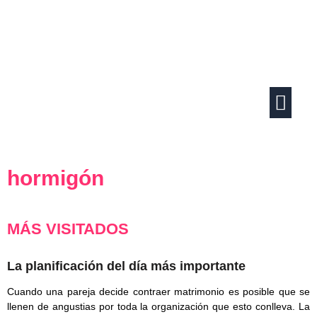
Ir
al
contenido
Actividades familiares
Vida en pareja
hormigón
MÁS VISITADOS
La planificación del día más importante
Cuando una pareja decide contraer matrimonio es posible que se
llenen de angustias por toda la organización que esto conlleva. La