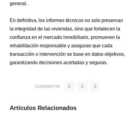
general.
En definitiva, los informes técnicos no solo preservan
la integridad de las viviendas, sino que fortalecen la
confianza en el mercado inmobiliario, promueven la
rehabilitación responsable y aseguran que cada
transacción o intervención se base en datos objetivos,
garantizando decisiones acertadas y seguras.
F
T
Y
COMPARTIR
a
w
o
c
i
u
e
t
t
b
t
u
o
e
b
Artículos Relacionados
o
r
e
k