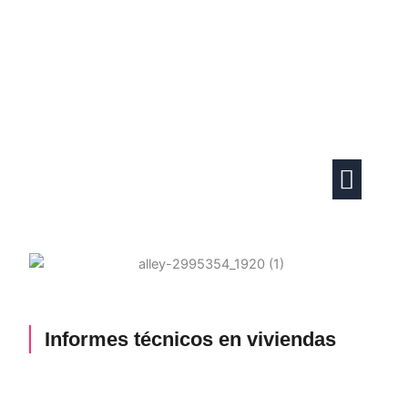
Ir
al
contenido
Actividades familiares
Vida en pareja
Informes técnicos en viviendas