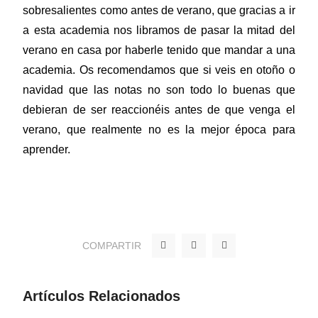
sobresalientes como antes de verano, que gracias a ir
a esta academia nos libramos de pasar la mitad del
verano en casa por haberle tenido que mandar a una
academia. Os recomendamos que si veis en otoño o
navidad que las notas no son todo lo buenas que
debieran de ser reaccionéis antes de que venga el
verano, que realmente no es la mejor época para
aprender.
F
T
Y
COMPARTIR
a
w
o
c
i
u
e
t
t
b
t
u
o
e
b
Artículos Relacionados
o
r
e
k