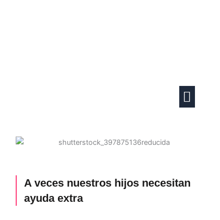
Ir
al
contenido
Actividades familiares
Vida en pareja
A veces nuestros hijos necesitan
ayuda extra