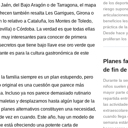
de los depor
 Jaén, del Bajo Aragón o de Tarragona, el mapa
riesgo supon
frecen también resalta Les Garrigues, Girona o
articulacione
 lo relativo a Cataluña, los Montes de Toledo,
beneficios les
práctica de la
villa) o Córdoba. La verdad es que todas ellas
Desde hace y
 muy interesantes para conocer de primera
proliferan lo
ecretos que tiene bajo llave ese oro verde que
ante es para la cultura gastronómica de este
Planes f
de fin d
 la familia siempre es un plan estupendo, pero
Durante la s
o original es una cuestión que parece más
niños suelen 
mayor parte 
a. Incluso ya nos parece demasiado rutinario
repartida entr
maletas y desplazarnos hasta algún lugar de la
las actividad
 planes alternativos constituyen una necesidad,
extraescolare
cuando llega e
de vez en cuando. Este año, hay un modelo de
semana está
e está ofreciendo una potente carta de