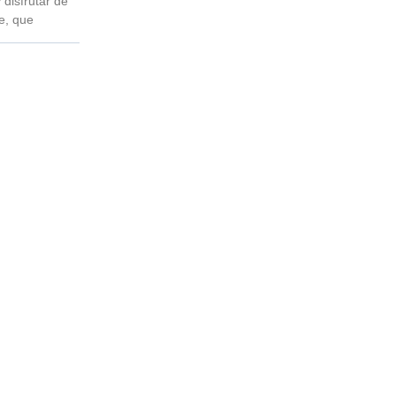
 disfrutar de
re, que