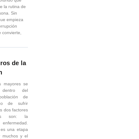
e la rutina de
sona. Sin
que empieza
errupción
 convierte,
ros de la
n
s mayores se
 dentro del
oblación de
go de sufrir
s dos factores
tes son: la
a enfermedad.
n es una etapa
r muchos y el