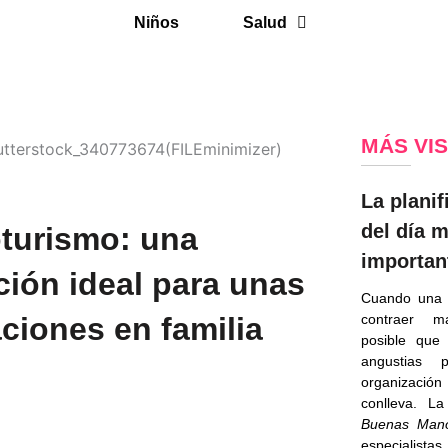
Niños
Salud
MÁS VI
La planif
del día 
turismo: una
importan
ción ideal para unas
Cuando una 
contraer m
ciones en familia
posible que
angustias 
organizaci
conlleva. 
Buenas Man
especialist