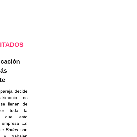
SITADOS
icación
más
te
pareja decide
atrimonio es
 se llenen de
por toda la
ón que esto
La empresa
En
os
Bodas
son
as y trabajan