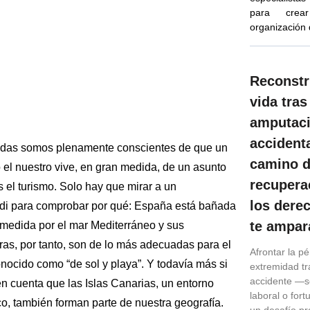
para crea
organización
Reconstr
vida tras
amputac
accidenta
odas somos plenamente conscientes de que un
camino d
 el nuestro vive, en gran medida, de un asunto
recupera
 el turismo. Solo hay que mirar a un
los dere
 para comprobar por qué: España está bañada
te ampar
medida por el mar Mediterráneo y sus
ras, por tanto, son de lo más adecuadas para el
Afrontar la p
nocido como “de sol y playa”. Y todavía más si
extremidad tr
accidente —se
n cuenta que las Islas Canarias, un entorno
laboral o for
o, también forman parte de nuestra geografía.
un desafío p