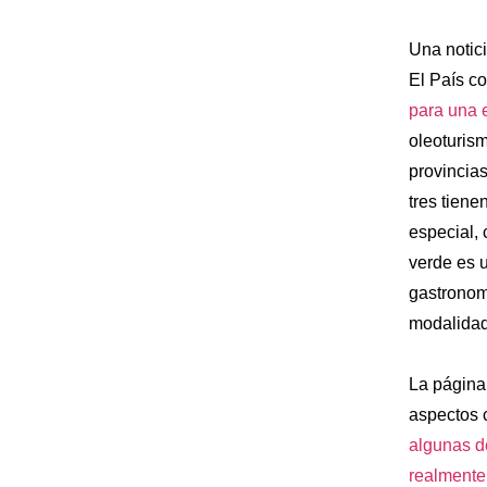
Una notici
El País 
para una 
oleoturism
provincias
tres tiene
especial,
verde es u
gastronom
modalidad 
La página
aspectos 
algunas de
realmente