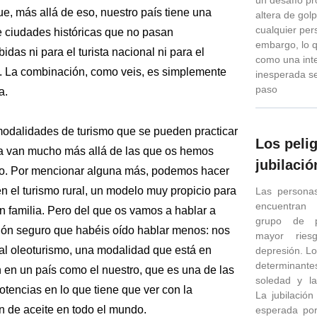
e, más allá de eso, nuestro país tiene una
altera de golp
cualquier per
 ciudades históricas que no pasan
embargo, lo 
idas ni para el turista nacional ni para el
como una int
o. La combinación, como veis, es simplemente
inesperada se
paso
a.
modalidades de turismo que se pueden practicar
Los pelig
 van mucho más allá de las que os hemos
jubilació
. Por mencionar alguna más, podemos hacer
n el turismo rural, un modelo muy propicio para
Las persona
encuentran
n familia. Pero del que os vamos a hablar a
grupo de p
ión seguro que habéis oído hablar menos: nos
mayor ries
 al oleoturismo, una modalidad que está en
depresión. Lo
determinan
 en un país como el nuestro, que es una de las
soledad y l
tencias en lo que tiene que ver con la
La jubilació
n de aceite en todo el mundo.
esperada po