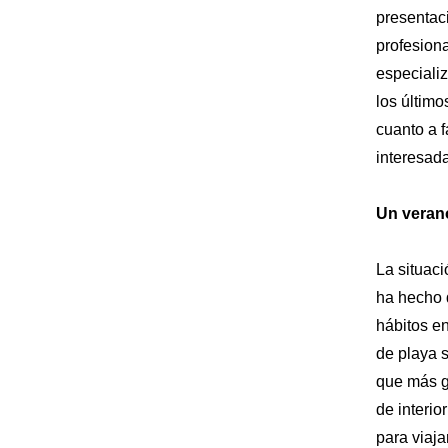
presentaci
profesion
especiali
los último
cuanto a f
interesada
Un veran
La situac
ha hecho 
hábitos en
de playa 
que más g
de interio
para viaja