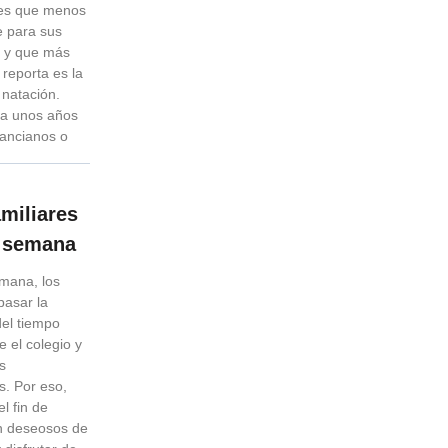
tes que menos
e para sus
s y que más
 reporta es la
 natación.
a unos años
s ancianos o
amiliares
e semana
emana, los
pasar la
del tiempo
e el colegio y
es
s. Por eso,
l fin de
n deseosos de