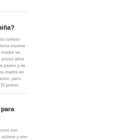
niña?
ta curioso
misma escena
a madre va
e pocos años
 de paseo y se
tra madre en
ación, pero
 El primer
 para
ores son
 activos y uno