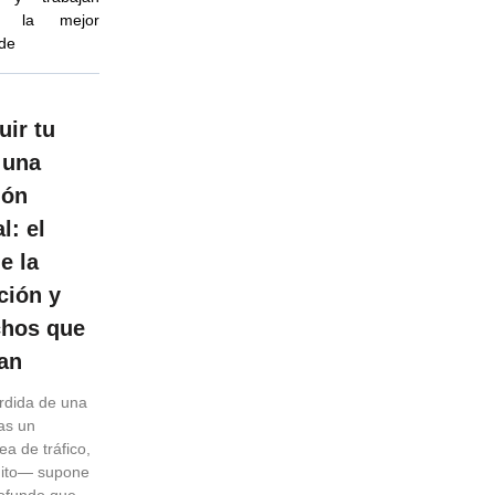
r la mejor
 de
uir tu
 una
ión
l: el
e la
ción y
chos que
an
érdida de una
as un
a de tráfico,
tuito— supone
rofundo que