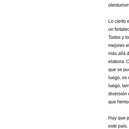
oleoturis
Lo cierto 
un fortale
Todos y t
mejores e
más allá 
elabora. 
que se pue
luego, es
luego, ta
diversión
que hemos
Hay que p
este país.