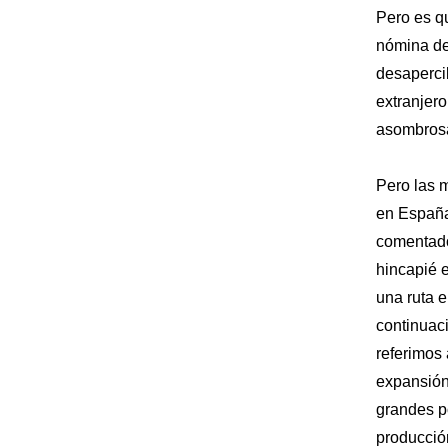
Pero es qu
nómina de
desapercib
extranjer
asombros
Pero las 
en España
comentado
hincapié e
una ruta e
continuac
referimos
expansión
grandes po
producció