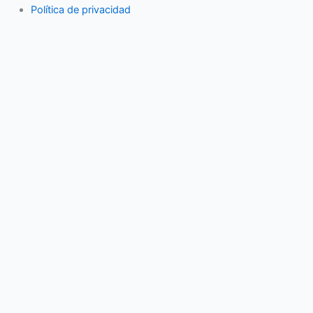
Política de privacidad
Actividades familiares
Eventos
Vida en pareja
Economía familiar
Mujer
Niños
Salud
3ª Edad
Buscar