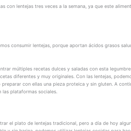
as con lentejas tres veces a la semana, ya que este alimen
emos consumir lentejas, porque aportan ácidos grasos salu
trar múltiples recetas dulces y saladas con esta legumbre.
ecetas diferentes y muy originales. Con las lentejas, podem
o preparar con ellas una pieza proteica y sin gluten. A con
las plataformas sociales.
r el plato de lentejas tradicional, pero a día de hoy algun
le y sin harina, podemos utilizar lentejas cocidas para hac