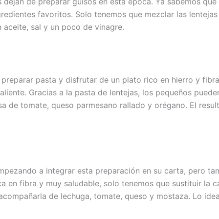
 dejan de preparar guisos en esta época. Ya sabemos que
ngredientes favoritos. Solo tenemos que mezclar las lentej
n aceite, sal y un poco de vinagre.
eparar pasta y disfrutar de un plato rico en hierro y fibr
caliente. Gracias a la pasta de lentejas, los pequeños pue
alsa de tomate, queso parmesano rallado y orégano. El resu
mpezando a integrar esta preparación en su carta, pero ta
 en fibra y muy saludable, solo tenemos que sustituir la ca
acompañarla de lechuga, tomate, queso y mostaza. Lo idea