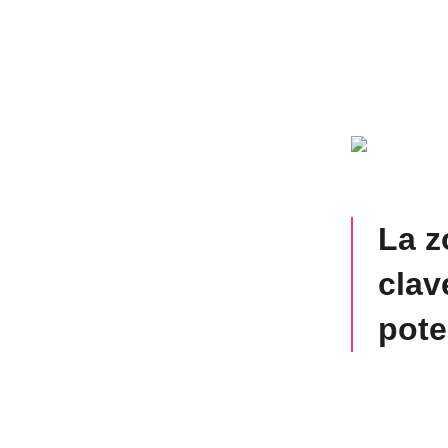
La z
clav
pote