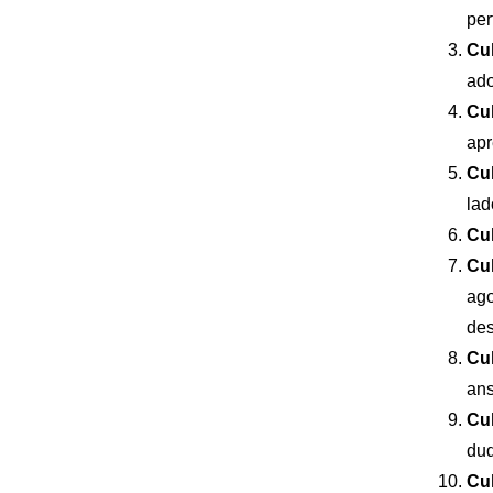
per
Cul
ado
Cul
apr
Cul
lad
Cul
Cul
ago
des
Cul
ans
Cul
dud
Cul