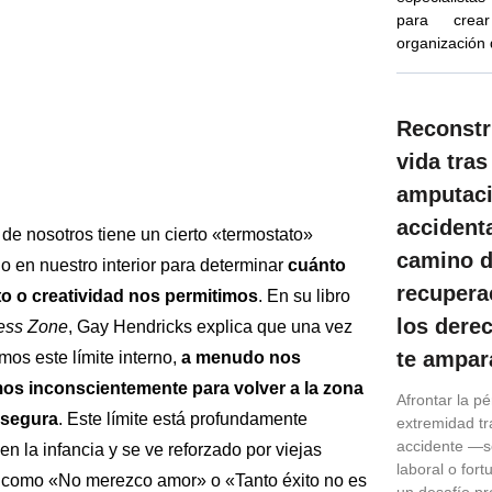
para crea
organización
Reconstr
vida tras
amputac
accidenta
de nosotros tiene un cierto «termostato»
camino d
o en nuestro interior para determinar
cuánto
recupera
to o creatividad nos permitimos
. En su libro
los dere
ess Zone
, Gay Hendricks explica que una vez
te ampar
os este límite interno,
a menudo nos
os inconscientemente para volver a la zona
Afrontar la p
y segura
. Este límite está profundamente
extremidad tr
accidente —se
en la infancia y se ve reforzado por viejas
laboral o for
 como «No merezco amor» o «Tanto éxito no es
un desafío p