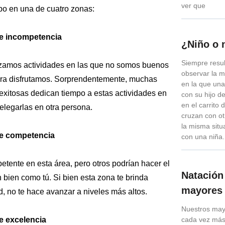
ver que
abo en una de cuatro zonas:
de incompetencia
¿Niño o 
Siempre resul
izamos actividades en las que no somos buenos
observar la 
iera disfrutamos. Sorprendentemente, muchas
en la que un
exitosas dedican tiempo a estas actividades en
con su hijo d
en el carrito
elegarlas en otra persona.
cruzan con o
la misma situ
de competencia
con una niña.
tente en esta área, pero otros podrían hacer el
Natación
n bien como tú. Si bien esta zona te brinda
mayores
d, no te hace avanzar a niveles más altos.
Nuestros may
e excelencia
cada vez más