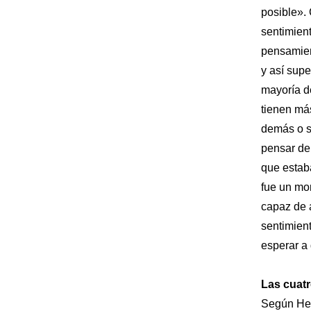
posible».
sentimient
pensamien
y así supe
mayoría d
tienen más
demás o si
pensar de
que estaba
fue un mo
capaz de 
sentimien
esperar a
Las cuat
Según Hen