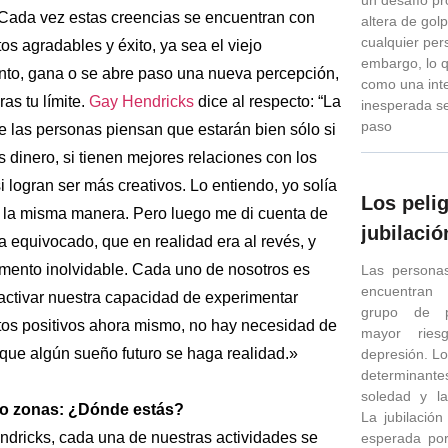
 Cada vez estas creencias se encuentran con
altera de golp
cualquier per
os agradables y éxito, ya sea el viejo
embargo, lo 
to, gana o se abre paso una nueva percepción,
como una int
ras tu límite.
Gay Hendricks
dice al respecto: “La
inesperada se
paso
e las personas piensan que estarán bien sólo si
 dinero, si tienen mejores relaciones con los
 logran ser más creativos. Lo entiendo, yo solía
Los pelig
 la misma manera. Pero luego me di cuenta de
jubilació
 equivocado, que en realidad era al revés, y
mento inolvidable. Cada uno de nosotros es
Las persona
encuentran
activar nuestra capacidad de experimentar
grupo de p
tos positivos ahora mismo, no hay necesidad de
mayor ries
 que algún sueño futuro se haga realidad.»
depresión. Lo
determinan
soledad y l
ro zonas: ¿Dónde estás?
La jubilació
dricks, cada una de nuestras actividades se
esperada po