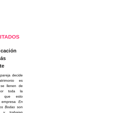
SITADOS
icación
más
te
pareja decide
atrimonio es
 se llenen de
por toda la
ón que esto
La empresa
En
os
Bodas
son
as y trabajan