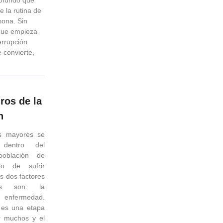
e la rutina de
sona. Sin
que empieza
errupción
 convierte,
ros de la
n
s mayores se
 dentro del
oblación de
go de sufrir
s dos factores
tes son: la
a enfermedad.
n es una etapa
r muchos y el