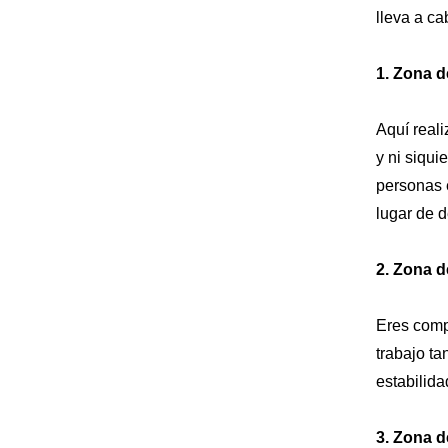
lleva a c
1. Zona 
Aquí real
y ni siqu
personas 
lugar de d
2. Zona 
Eres compe
trabajo ta
estabilida
3. Zona d