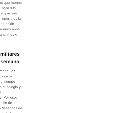
tes que menos
e para sus
s y que más
 reporta es la
 natación.
a unos años
s ancianos o
amiliares
e semana
emana, los
pasar la
del tiempo
e el colegio y
es
s. Por eso,
l fin de
n deseosos de