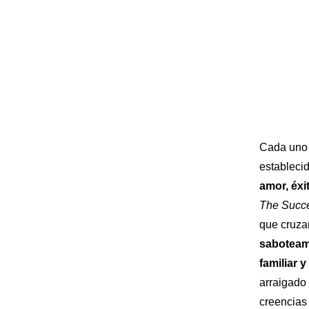
Cada uno 
establecid
amor, éxi
The Succ
que cruzam
saboteam
familiar 
arraigado 
creencias