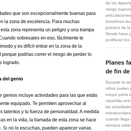
de los depor
riesgo supon
idades que son excepcionalmente buenas para
articulacione
 en la zona de excelencia. Para muchas
beneficios les
práctica de la
 esta zona representa un peligro y una trampa
Desde hace y
 Cuando sobresales en eso, fácilmente te
proliferan lo
modo y es difícil entrar en la zona de la
 porque podrías correr el riesgo de perder lo
Planes f
s logrado.
de fin d
a del genio
Durante la s
niños suelen 
mayor parte 
e genios incluye actividades para las que estás
repartida entr
ente equipado. Te permiten aprovechar al
las actividad
 talentos y tu fuerza de personalidad. A medida
extraescolare
cuando llega e
as en la vida, la llamada de esta zona se hace
semana está
e. Si no lo escuchas, pueden aparecer varias