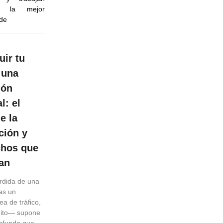
r la mejor
 de
uir tu
 una
ión
l: el
e la
ción y
chos que
an
érdida de una
as un
a de tráfico,
tuito— supone
rofundo que