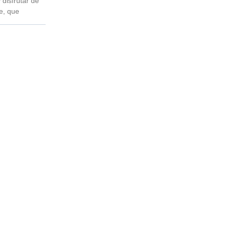
 disfrutar de
re, que