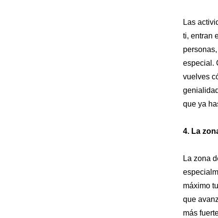
Las activ
ti, entran
personas,
especial.
vuelves có
genialidad
que ya ha
4. La zon
La zona d
especialm
máximo tus
que avanz
más fuert