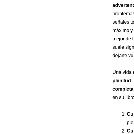
adverten
problemas 
señales te
máximo y d
mejor de t
suele sign
dejarte vu
Una vida 
plenitud
.
completa
en su libr
Cul
pie
Cul