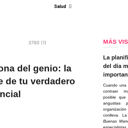
Salud
MÁS VI
La planif
del día 
ona del genio: la
importan
e de tu verdadero
Cuando una 
contraer m
ncial
posible que
angustias 
organizaci
conlleva. 
Buenas Man
especialist