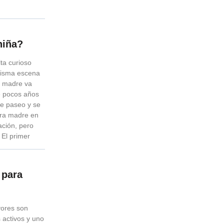
niña?
ta curioso
misma escena
a madre va
e pocos años
 de paseo y se
tra madre en
ación, pero
 El primer
 para
ores son
 activos y uno