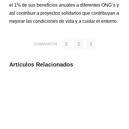
el 1% de sus beneficios anuales a diferentes ONG´s y
así contribuir a proyectos solidarios que contribuyan a
mejorar las condiciones de vida y a cuidar el entorno.
F
T
Y
COMPARTIR
a
w
o
c
i
u
e
t
t
b
t
u
o
e
b
Artículos Relacionados
o
r
e
k