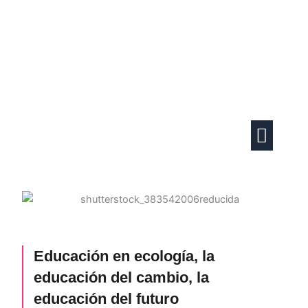
Ir
al
contenido
Actividades familiares
Vida en pareja
Educación en ecología, la
educación del cambio, la
educación del futuro