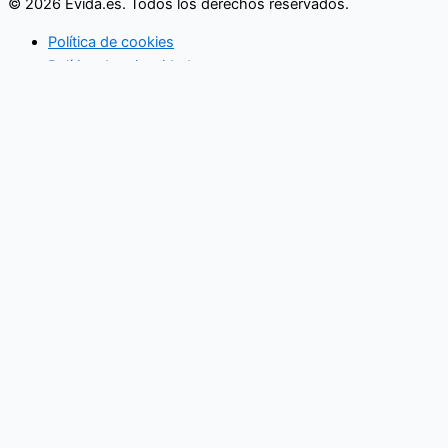
© 2026 Evida.es. Todos los derechos reservados.
Política de cookies
Política de privacidad
Actividades familiares
Eventos
Vida en pareja
Economía familiar
Mujer
Niños
Salud
3ª Edad