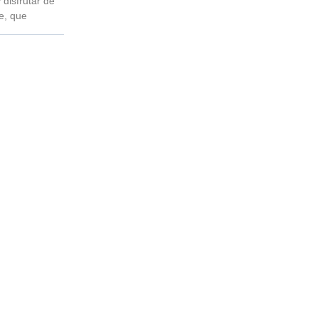
 disfrutar de
re, que