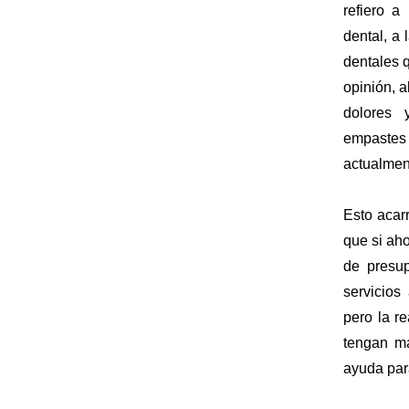
refiero a
dental, a
dentales q
opinión, 
dolores 
empastes
actualmen
Esto acar
que si aho
de presup
servicios
pero la r
tengan má
ayuda par