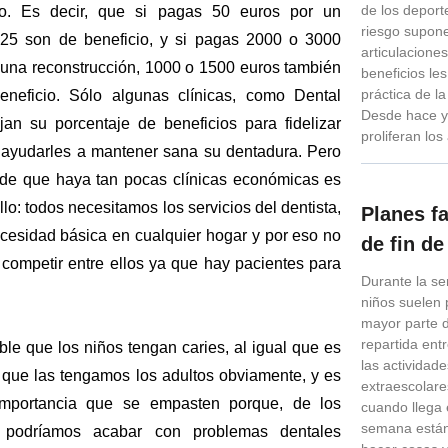
de los depor
nto. Es decir, que si pagas 50 euros por un
riesgo supon
25 son de beneficio, y si pagas 2000 o 3000
articulacione
 una reconstrucción, 1000 o 1500 euros también
beneficios les
práctica de la
neficio. Sólo algunas clínicas, como Dental
Desde hace y
jan su porcentaje de beneficios para fidelizar
proliferan lo
y ayudarles a mantener sana su dentadura. Pero
 de que haya tan pocas clínicas económicas es
lo: todos necesitamos los servicios del dentista,
Planes f
cesidad básica en cualquier hogar y por eso no
de fin d
 competir entre ellos ya que hay pacientes para
Durante la s
niños suelen 
mayor parte 
repartida entr
ble que los niños tengan caries, al igual que es
las actividad
e que las tengamos los adultos obviamente, y es
extraescolare
 importancia que se empasten porque, de los
cuando llega e
semana está
o, podríamos acabar con problemas dentales