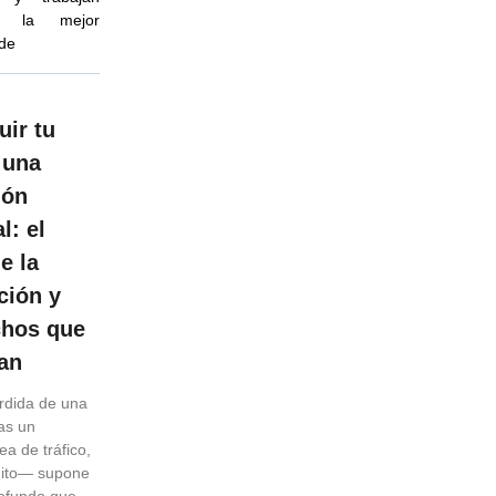
r la mejor
 de
uir tu
 una
ión
l: el
e la
ción y
chos que
an
érdida de una
as un
a de tráfico,
tuito— supone
rofundo que