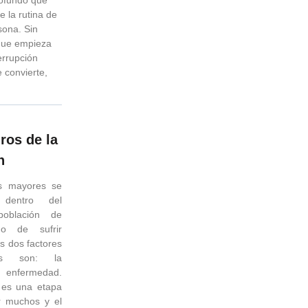
e la rutina de
sona. Sin
que empieza
errupción
 convierte,
ros de la
n
s mayores se
 dentro del
oblación de
go de sufrir
s dos factores
tes son: la
a enfermedad.
n es una etapa
r muchos y el