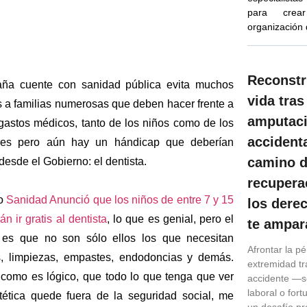
para crea
organización
Reconstr
ña cuente con sanidad pública evita muchos
vida tras
 a familias numerosas que deben hacer frente a
amputac
 gastos médicos, tanto de los niños como de los
accidenta
ores pero aún hay un hándicap que deberían
camino d
esde el Gobierno: el dentista.
recupera
co
Sanidad Anunció que los niños de entre 7 y 15
los dere
n ir gratis al dentista
, lo que es genial, pero el
te ampar
 es que no son sólo ellos los que necesitan
Afrontar la p
s, limpiezas, empastes, endodoncias y demás.
extremidad tr
 como es lógico, que todo lo que tenga que ver
accidente —se
laboral o for
tética quede fuera de la seguridad social, me
un desafío p