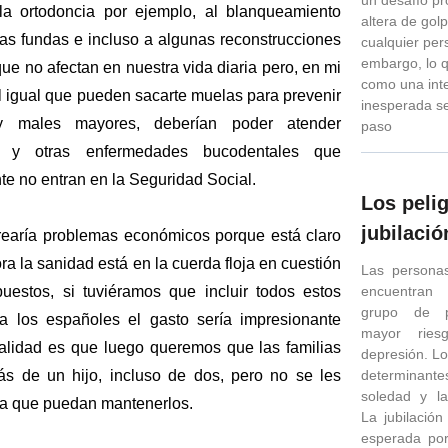
 la ortodoncia por ejemplo, al blanqueamiento
altera de golp
 las fundas e incluso a algunas reconstrucciones
cualquier per
embargo, lo 
ue no afectan en nuestra vida diaria pero, en mi
como una int
al igual que pueden sacarte muelas para prevenir
inesperada se
y males mayores, deberían poder atender
paso
 y otras enfermedades bucodentales que
te no entran en la Seguridad Social.
Los pelig
jubilació
rearía problemas económicos porque está claro
ra la sanidad está en la cuerda floja en cuestión
Las persona
encuentran
uestos, si tuviéramos que incluir todos estos
grupo de p
 a los españoles el gasto sería impresionante
mayor ries
ealidad es que luego queremos que las familias
depresión. Lo
determinan
s de un hijo, incluso de dos, pero no se les
soledad y l
a que puedan mantenerlos.
La jubilació
esperada po