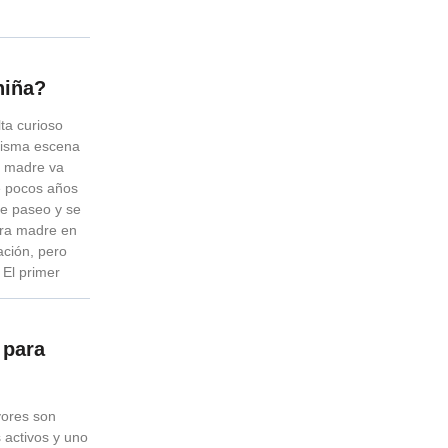
niña?
ta curioso
misma escena
a madre va
e pocos años
 de paseo y se
tra madre en
ación, pero
 El primer
 para
ores son
 activos y uno