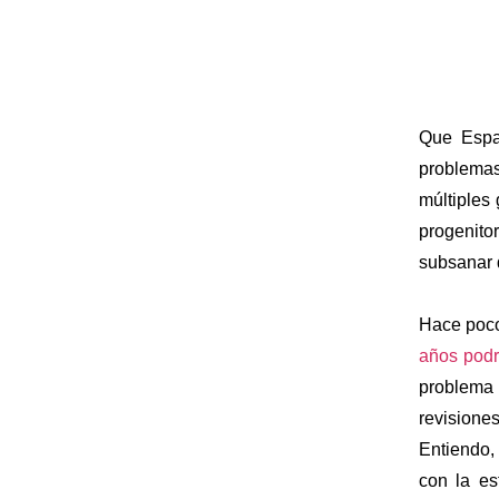
Que Espa
problemas
múltiples
progenit
subsanar d
Hace po
años podrá
problema
revisione
Entiendo,
con la es