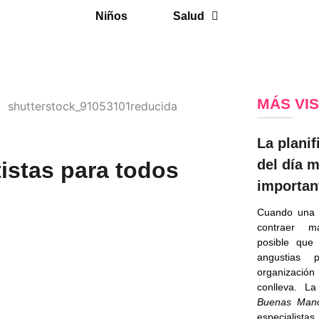
Niños
Salud
MÁS VI
La planif
del día 
istas para todos
importan
Cuando una 
contraer m
posible que
angustias 
organizaci
conlleva. 
Buenas Man
especialist