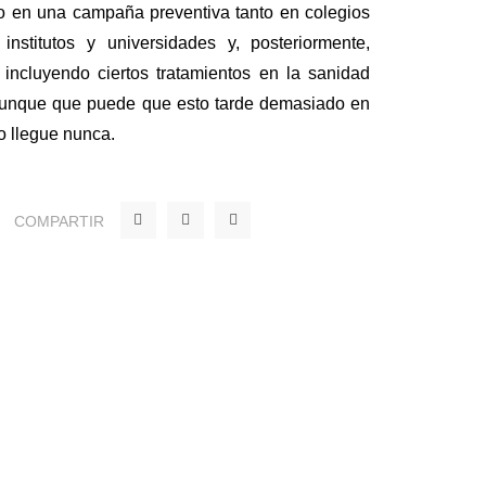
o en una campaña preventiva tanto en colegios
nstitutos y universidades y, posteriormente,
ir incluyendo ciertos tratamientos en la sanidad
aunque que puede que esto tarde demasiado en
no llegue nunca.
F
T
Y
COMPARTIR
a
w
o
c
i
u
e
t
t
b
t
u
o
e
b
o
r
e
k