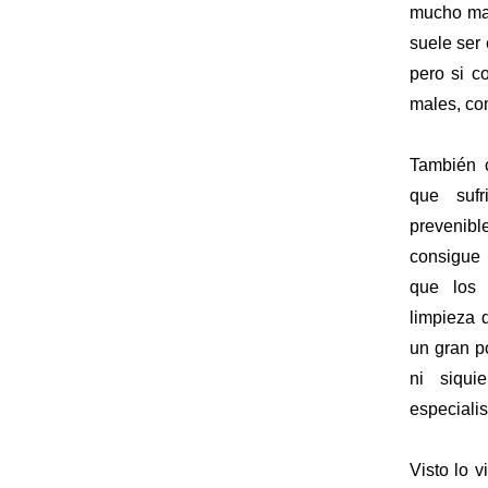
mucho may
suele ser
pero si c
males, co
También 
que suf
prevenibl
consigue 
que los 
limpieza 
un gran p
ni siqui
especialis
Visto lo v