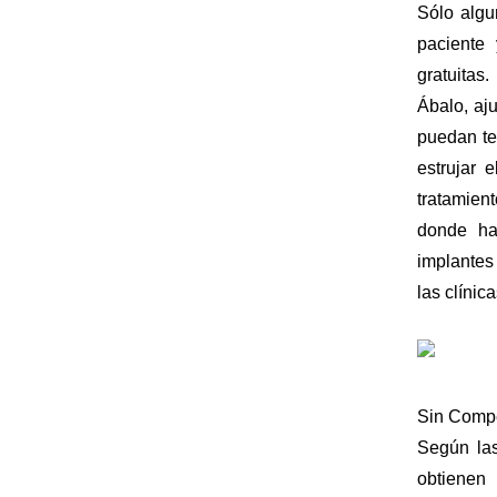
Sólo algu
paciente 
gratuitas
Ábalo, aj
puedan te
estrujar 
tratamien
donde ha
implantes
las clínic
Sin Comp
Según las
obtiene