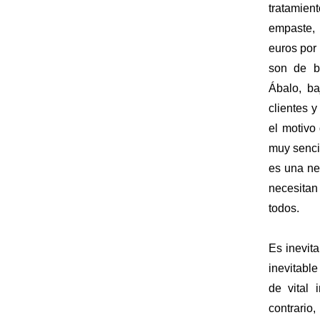
tratamie
empaste, 
euros por
son de be
Ábalo, ba
clientes 
el motivo
muy sencil
es una ne
necesitan
todos.
Es inevita
inevitabl
de vital
contrari