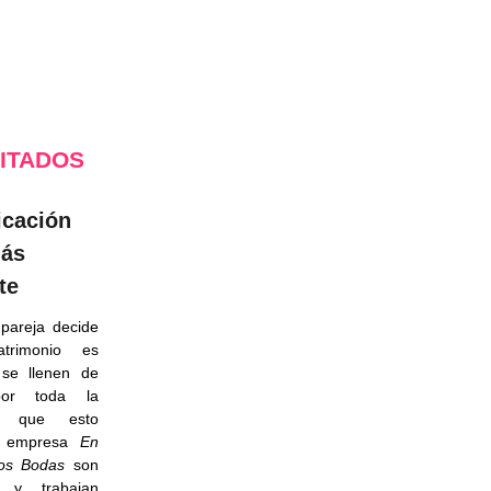
SITADOS
icación
más
te
pareja decide
atrimonio es
 se llenen de
por toda la
ón que esto
La empresa
En
os
Bodas
son
as y trabajan