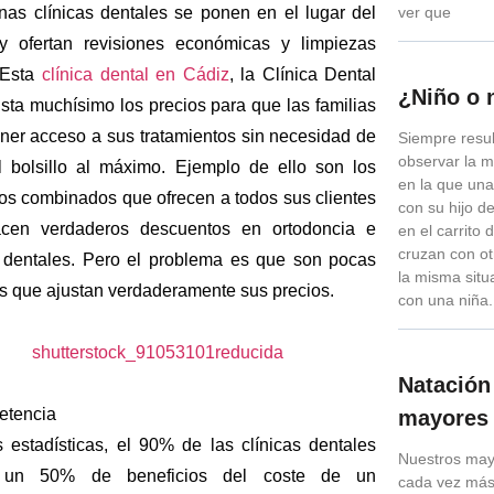
ver que
nas clínicas dentales se ponen en el lugar del
y ofertan revisiones económicas y limpiezas
. Esta
clínica dental en Cádiz
, la Clínica Dental
¿Niño o 
usta muchísimo los precios para que las familias
ner acceso a sus tratamientos sin necesidad de
Siempre resul
observar la 
el bolsillo al máximo. Ejemplo de ello son los
en la que un
tos combinados que ofrecen a todos sus clientes
con su hijo d
cen verdaderos descuentos en ortodoncia e
en el carrito
cruzan con o
 dentales. Pero el problema es que son pocas
la misma situ
as que ajustan verdaderamente sus precios.
con una niña.
Natación
etencia
mayores
 estadísticas, el 90% de las clínicas dentales
Nuestros may
n un 50% de beneficios del coste de un
cada vez más