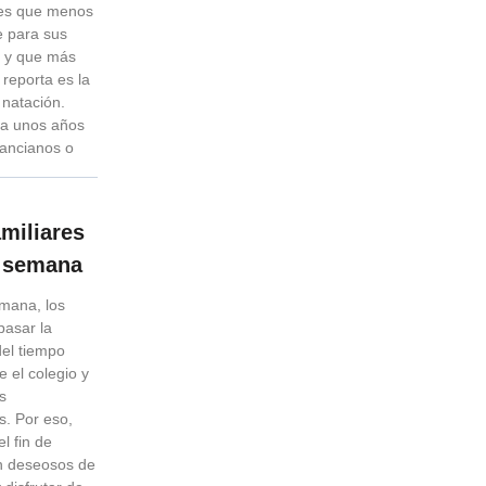
tes que menos
e para sus
s y que más
 reporta es la
 natación.
a unos años
s ancianos o
amiliares
e semana
emana, los
pasar la
del tiempo
e el colegio y
es
s. Por eso,
l fin de
n deseosos de