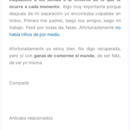
ocurre a cada momento
. Algo muy importante porque
después de mi separación yo encontraba culpables en
todos. Primero mis padres, luego sus amigos, luego mi
trabajo. Pasé por todas las fases. Afortunadamente
no
había niños de por medio
.
Afortunadamente ya estoy bien. No digo recuperada,
pero sí con
ganas de comerme el mundo
, de ser feliz,
de ser yo misma.
Compartir
F
T
Y
a
w
o
c
i
u
Artículos relacionados