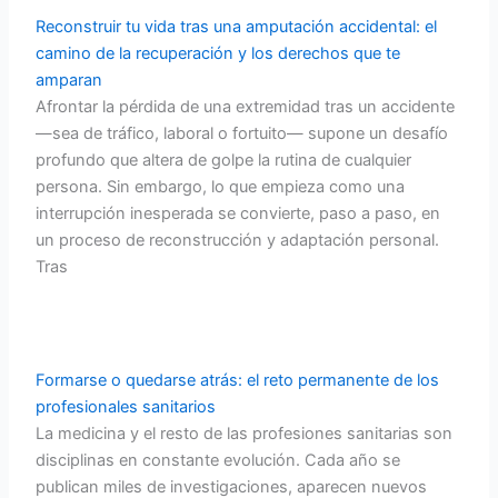
e
t
t
Reconstruir tu vida tras una amputación accidental: el
camino de la recuperación y los derechos que te
b
t
u
amparan
Afrontar la pérdida de una extremidad tras un accidente
o
e
b
—sea de tráfico, laboral o fortuito— supone un desafío
profundo que altera de golpe la rutina de cualquier
o
r
e
persona. Sin embargo, lo que empieza como una
interrupción inesperada se convierte, paso a paso, en
k
un proceso de reconstrucción y adaptación personal.
Tras
Formarse o quedarse atrás: el reto permanente de los
profesionales sanitarios
La medicina y el resto de las profesiones sanitarias son
disciplinas en constante evolución. Cada año se
publican miles de investigaciones, aparecen nuevos