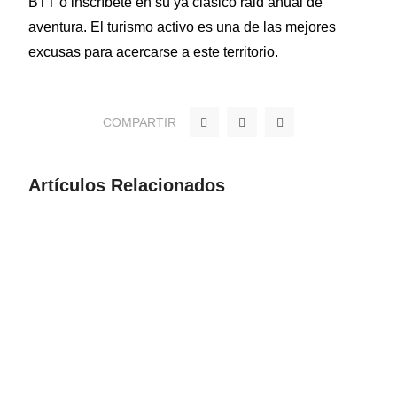
BTT o inscríbete en su ya clásico raid anual de
aventura. El turismo activo es una de las mejores
excusas para acercarse a este territorio.
F
T
Y
COMPARTIR
a
w
o
c
i
u
e
t
t
b
t
u
o
e
b
Artículos Relacionados
o
r
e
k