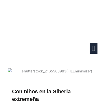
Ir
al
contenido
Actividades familiares
Vida en pareja
Con niños en la Siberia
extremeña