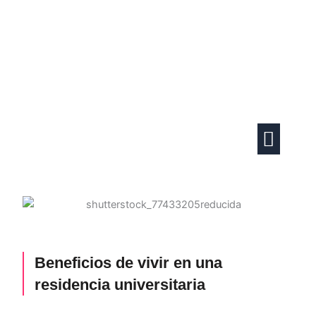
Ir
al
contenido
Actividades familiares
Vida en pareja
Beneficios de vivir en una
residencia universitaria