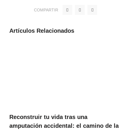
F
T
Y
COMPARTIR
a
w
o
c
i
u
e
t
t
b
t
u
o
e
b
Artículos Relacionados
o
r
e
k
Reconstruir tu vida tras una
amputación accidental: el camino de la