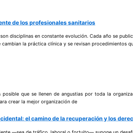
nte de los profesionales sanitarios
s son disciplinas en constante evolución. Cada año se publi
 cambian la práctica clínica y se revisan procedimientos q
 posible que se llenen de angustias por toda la organiz
ara crear la mejor organización de
cidental: el camino de la recuperación y los der
dente —sea de tráfico, laboral o fortuito— supone un desaf