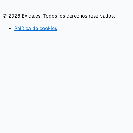
© 2026 Evida.es. Todos los derechos reservados.
Política de cookies
Política de privacidad
Actividades familiares
Eventos
Vida en pareja
Economía familiar
Mujer
Niños