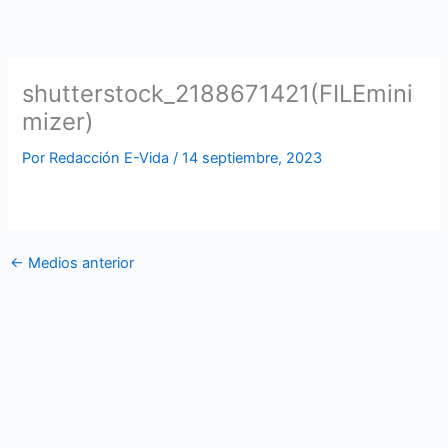
Ir
al
contenido
shutterstock_2188671421(FILEmini
mizer)
Por
Redacción E-Vida
/
14 septiembre, 2023
←
Medios anterior