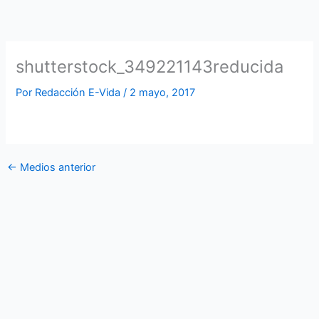
Ir
al
contenido
shutterstock_349221143reducida
Por
Redacción E-Vida
/
2 mayo, 2017
←
Medios anterior