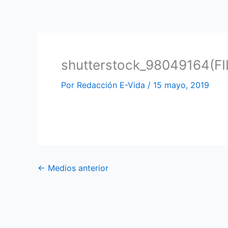
Ir
al
contenido
shutterstock_98049164(FI
Por
Redacción E-Vida
/
15 mayo, 2019
←
Medios anterior