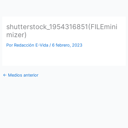
Ir
al
contenido
shutterstock_1954316851(FILEmini
mizer)
Por
Redacción E-Vida
/
6 febrero, 2023
←
Medios anterior