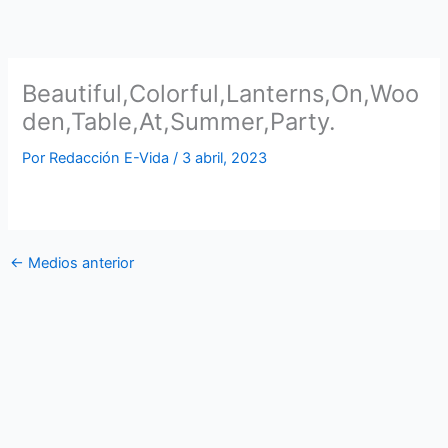
Ir
al
contenido
Beautiful,Colorful,Lanterns,On,Woo
den,Table,At,Summer,Party.
Por
Redacción E-Vida
/
3 abril, 2023
←
Medios anterior