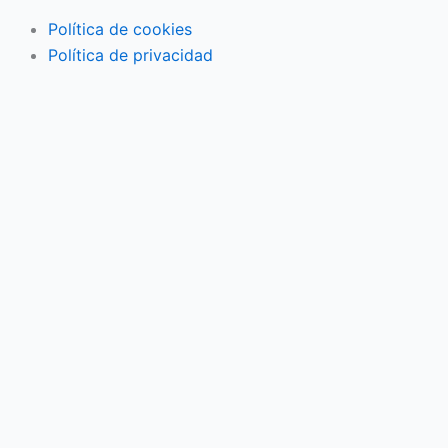
Política de cookies
Política de privacidad
Actividades familiares
Eventos
Vida en pareja
Economía familiar
Mujer
Niños
Salud
3ª Edad