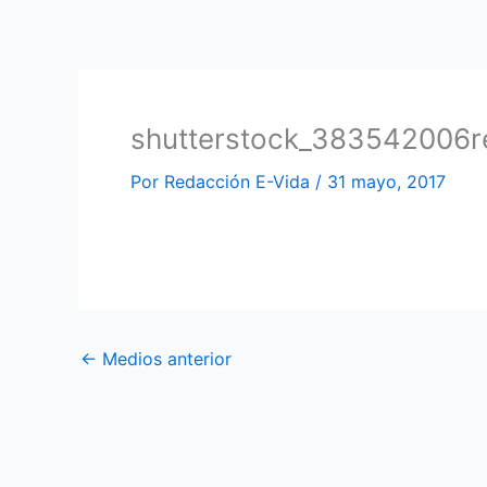
Ir
al
contenido
shutterstock_383542006r
Por
Redacción E-Vida
/
31 mayo, 2017
←
Medios anterior