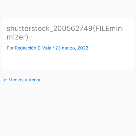
Ir
al
contenido
shutterstock_200562749(FILEmini
mizer)
Por
Redacción E-Vida
/
23 marzo, 2022
←
Medios anterior