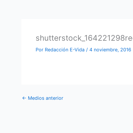
Ir
al
contenido
shutterstock_164221298re
Por
Redacción E-Vida
/
4 noviembre, 2016
←
Medios anterior