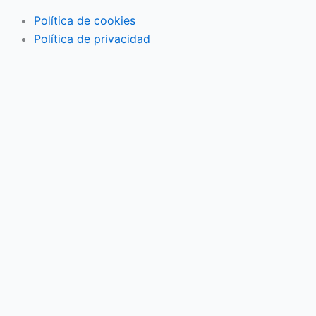
Política de cookies
Política de privacidad
Actividades familiares
Eventos
Vida en pareja
Economía familiar
Mujer
Niños
Salud
3ª Edad