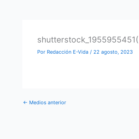
Ir
al
contenido
shutterstock_1955955451(
Por
Redacción E-Vida
/
22 agosto, 2023
←
Medios anterior