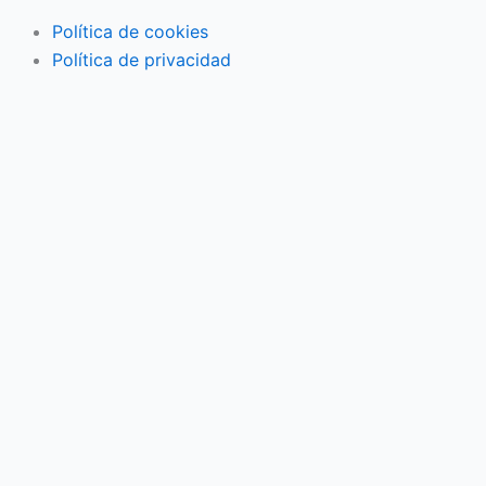
Política de cookies
Política de privacidad
Actividades familiares
Eventos
Vida en pareja
Economía familiar
Mujer
Niños
Salud
3ª Edad