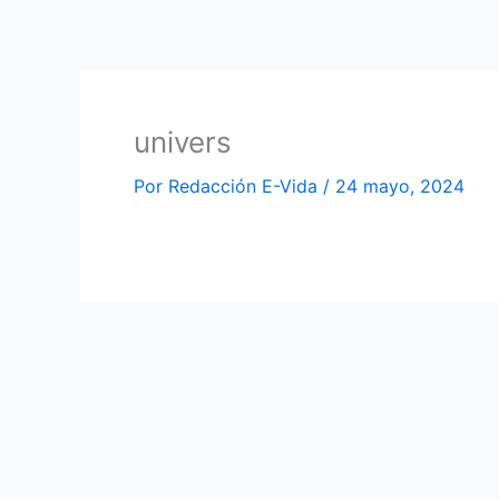
Ir
al
contenido
univers
Por
Redacción E-Vida
/
24 mayo, 2024