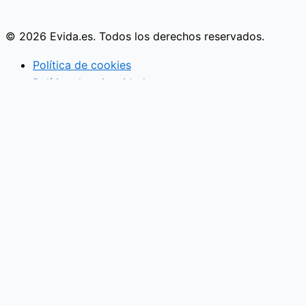
© 2026 Evida.es. Todos los derechos reservados.
Política de cookies
Política de privacidad
Actividades familiares
Eventos
Vida en pareja
Economía familiar
Mujer
Niños