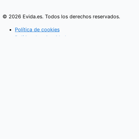
© 2026 Evida.es. Todos los derechos reservados.
Política de cookies
Política de privacidad
Actividades familiares
Eventos
Vida en pareja
Economía familiar
Mujer
Niños