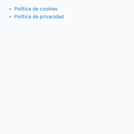
Política de cookies
Política de privacidad
Actividades familiares
Eventos
Vida en pareja
Economía familiar
Mujer
Niños
Salud
3ª Edad