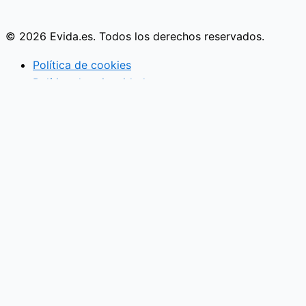
© 2026 Evida.es. Todos los derechos reservados.
Política de cookies
Política de privacidad
Actividades familiares
Eventos
Vida en pareja
Economía familiar
Mujer
Niños