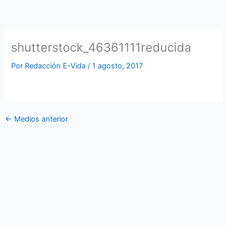
Ir
al
contenido
shutterstock_46361111reducida
Por
Redacción E-Vida
/
1 agosto, 2017
←
Medios anterior