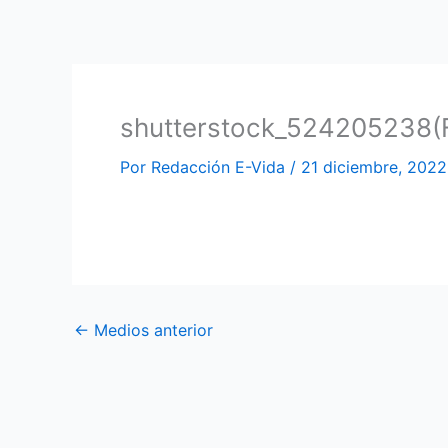
Ir
al
contenido
shutterstock_524205238(F
Por
Redacción E-Vida
/
21 diciembre, 2022
←
Medios anterior