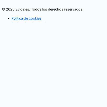
© 2026 Evida.es. Todos los derechos reservados.
Política de cookies
Política de privacidad
Actividades familiares
Eventos
Vida en pareja
Economía familiar
Mujer
Niños
Salud