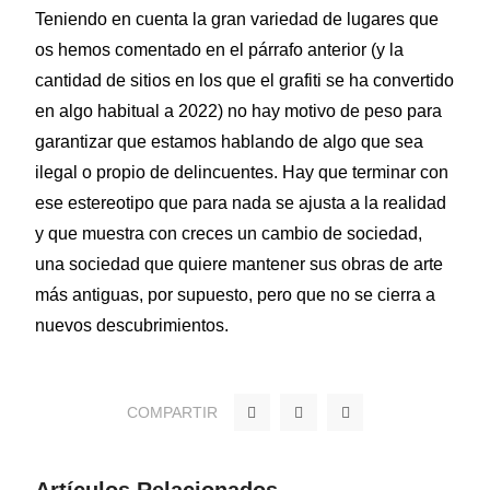
Teniendo en cuenta la gran variedad de lugares que
os hemos comentado en el párrafo anterior (y la
cantidad de sitios en los que el grafiti se ha convertido
en algo habitual a 2022) no hay motivo de peso para
garantizar que estamos hablando de algo que sea
ilegal o propio de delincuentes. Hay que terminar con
ese estereotipo que para nada se ajusta a la realidad
y que muestra con creces un cambio de sociedad,
una sociedad que quiere mantener sus obras de arte
más antiguas, por supuesto, pero que no se cierra a
nuevos descubrimientos.
F
T
Y
COMPARTIR
a
w
o
c
i
u
e
t
t
b
t
u
o
e
b