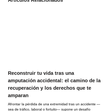
Artículos Relacionados
o
r
e
k
Reconstruir tu vida tras una
amputación accidental: el camino de la
recuperación y los derechos que te
amparan
Afrontar la pérdida de una extremidad tras un accidente —
sea de tráfico, laboral o fortuito— supone un desafío