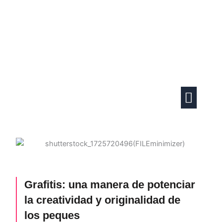
Ir
al
contenido
Actividades familiares
Vida en pareja
Grafitis: una manera de potenciar
la creatividad y originalidad de
los peques