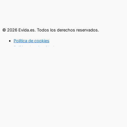
© 2026 Evida.es. Todos los derechos reservados.
Política de cookies
Política de privacidad
Actividades familiares
Eventos
Vida en pareja
Economía familiar