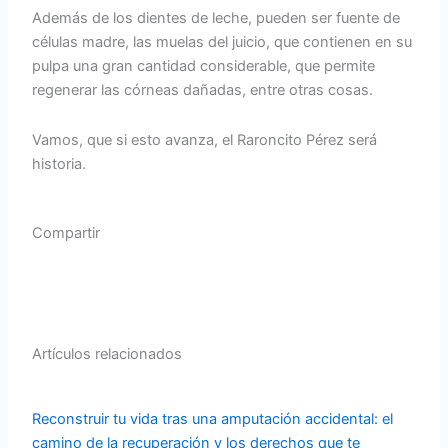
Además de los dientes de leche, pueden ser fuente de
células madre, las muelas del juicio, que contienen en su
pulpa una gran cantidad considerable, que permite
regenerar las córneas dañadas, entre otras cosas.
Vamos, que si esto avanza, el Raroncito Pérez será
historia.
Compartir
F
T
Y
a
w
o
c
i
u
Artículos relacionados
e
t
t
Reconstruir tu vida tras una amputación accidental: el
camino de la recuperación y los derechos que te