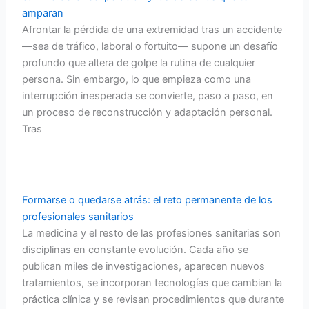
b
t
u
amparan
Afrontar la pérdida de una extremidad tras un accidente
o
e
b
—sea de tráfico, laboral o fortuito— supone un desafío
profundo que altera de golpe la rutina de cualquier
o
r
e
persona. Sin embargo, lo que empieza como una
interrupción inesperada se convierte, paso a paso, en
k
un proceso de reconstrucción y adaptación personal.
Tras
Formarse o quedarse atrás: el reto permanente de los
profesionales sanitarios
La medicina y el resto de las profesiones sanitarias son
disciplinas en constante evolución. Cada año se
publican miles de investigaciones, aparecen nuevos
tratamientos, se incorporan tecnologías que cambian la
práctica clínica y se revisan procedimientos que durante